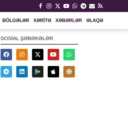
BÖLGƏLƏR
XƏRİTƏ
XƏBƏRLƏR
ƏLAQƏ
SOSİAL ŞƏBƏKƏLƏR