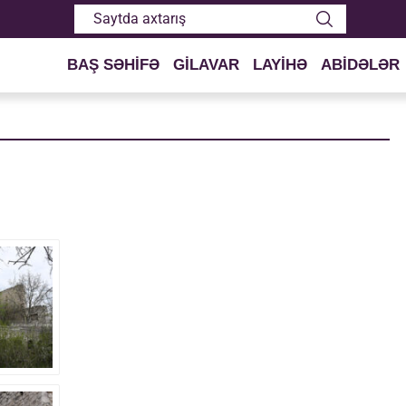
BAŞ SƏHİFƏ
GİLAVAR
LAYİHƏ
ABİDƏLƏR