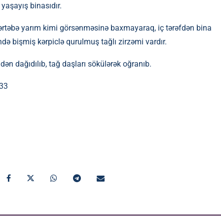
 yaşayış binasıdır.
ərtəbə yarım kimi görsənməsinə baxmayaraq, iç tərəfdən bina
ndə bişmiş kərpiclə qurulmuş tağlı zirzəmi vardır.
dən dağıdılıb, tağ daşları sökülərək oğranıb.
133