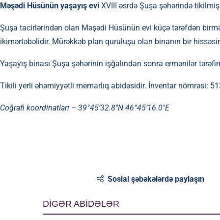
Məşədi Hüsünün yaşayış evi
XVIII əsrdə Şuşa şəhərində tikilmiş
Şuşa tacirlərindən olan Məşədi Hüsünün evi küçə tərəfdən birm
ikimərtəbəlidir. Mürəkkəb plan quruluşu olan binanın bir hissəsi
Yaşayış binası Şuşa şəhərinin işğalından sonra ermənilər tərəfin
Tikili yerli əhəmiyyətli memarlıq abidəsidir. İnventar nömrəsi: 5
Coğrafi koordinatları –
39°45’32.8″N 46°45’16.0″E
Sosial şəbəkələrdə paylaşın
DİGƏR ABİDƏLƏR