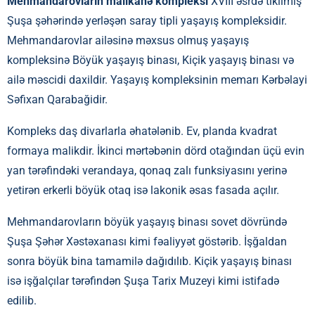
Mehmandarovların malikanə kompleksi
XVIII əsrdə tikilmiş
Şuşa şəhərində yerləşən saray tipli yaşayış kompleksidir.
Mehmandarovlar ailəsinə məxsus olmuş yaşayış
kompleksinə Böyük yaşayış binası, Kiçik yaşayış binası və
ailə məscidi daxildir. Yaşayış kompleksinin memarı Kərbəlayi
Səfixan Qarabağidir.
Kompleks daş divarlarla əhatələnib. Ev, planda kvadrat
formaya malikdir. İkinci mərtəbənin dörd otağından üçü evin
yan tərəfindəki verandaya, qonaq zalı funksiyasını yerinə
yetirən erkerli böyük otaq isə lakonik əsas fasada açılır.
Mehmandarovların böyük yaşayış binası sovet dövründə
Şuşa Şəhər Xəstəxanası kimi fəaliyyət göstərib. İşğaldan
sonra böyük bina tamamilə dağıdılıb. Kiçik yaşayış binası
isə işğalçılar tərəfindən Şuşa Tarix Muzeyi kimi istifadə
edilib.