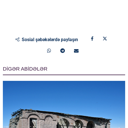
Sosial şəbəkələrdə paylaşın
DİGƏR ABİDƏLƏR