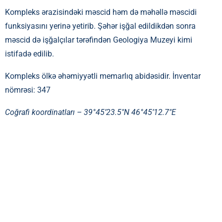
Kompleks ərazisindəki məscid həm də məhəllə məscidi
funksiyasını yerinə yetirib. Şəhər işğal edildikdən sonra
məscid də işğalçılar tərəfindən Geologiya Muzeyi kimi
istifadə edilib.
Kompleks ölkə əhəmiyyətli memarlıq abidəsidir. İnventar
nömrəsi: 347
Coğrafi koordinatları –
39°45’23.5″N 46°45’12.7″E