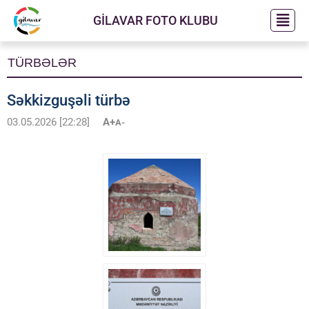
GİLAVAR FOTO KLUBU
TÜRBƏLƏR
Səkkizguşəli türbə
03.05.2026 [22:28]
A+
A-