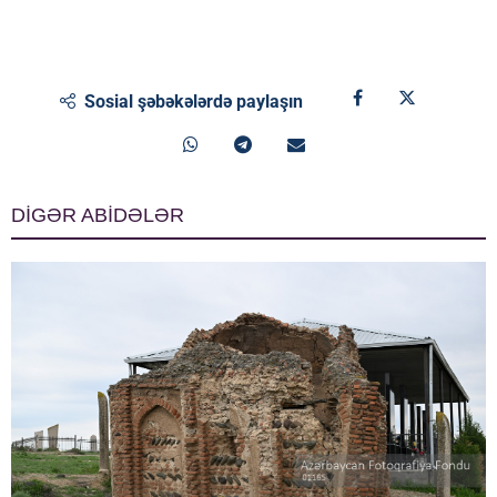
Sosial şəbəkələrdə paylaşın
DİGƏR ABİDƏLƏR