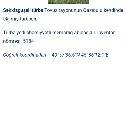
Səkkizguşəli türbə
Tovuz rayonunun Qazıqulu kəndində
tikilmiş türbədir.
Türbə yerli əhəmiyyətli memarlıq abidəsidir. İnventar
nömrəsi: 5184
Coğrafi koordinatları –
40°57’36.6″N 45°36’12.1″E