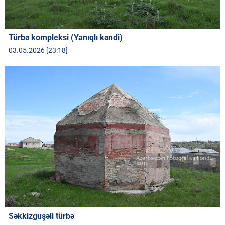
Türbə kompleksi (Yanıqlı kəndi)
03.05.2026 [23:18]
Səkkizguşəli türbə