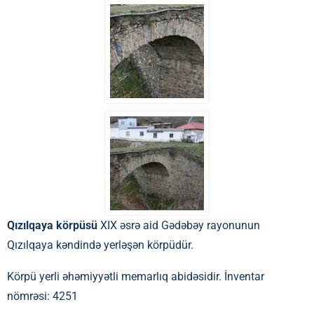
Qızılqaya körpüsü
XIX əsrə aid Gədəbəy rayonunun
Qızılqaya kəndində yerləşən körpüdür.
Körpü yerli əhəmiyyətli memarlıq abidəsidir. İnventar
nömrəsi: 4251