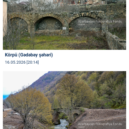
Körpü (Gədəbəy şəhəri)
16.05.2026 [20:14]