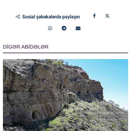
Sosial şəbəkələrdə paylaşın
DİGƏR ABİDƏLƏR