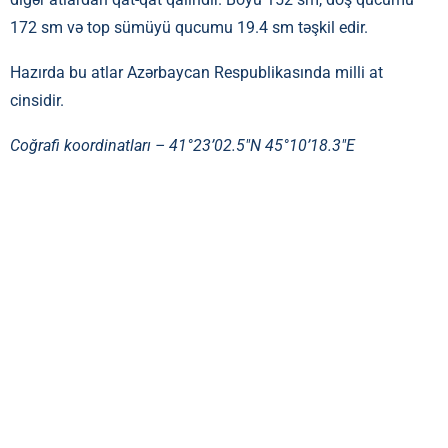
172 sm və top sümüyü qucumu 19.4 sm təşkil edir.
Hazırda bu atlar Azərbaycan Respublikasında milli at
cinsidir.
Coğrafi koordinatları –
41°23’02.5″N 45°10’18.3″E