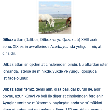
Dilbaz atları
(Dəliboz, Dilboz və ya Qazax atı) XVIII əsrin
sonu, XIX əsrin əvvəllərində Azərbaycanda yetişdirilmiş at
cinsidir.
Dilbaz atları ən qədim at cinslərindən biridir. Bu atlardan istər
idmanda, istərsə də minikdə, yükdə və yüngül qoşquda
istifadə olunur.
Dilbaz atları təmiz, geniş alın, qısa baş, dar burun ilə, ağır
boynu, uzun kürəyi və beli ilə digər at cinslərindən fərqlənir.
Ayaqlar təmiz və mükəmməl paylaşdırılandır və sümükləri
digər atlardan qat-qat qalındır. Boyu 152 sm, döş qucumu