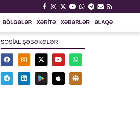
BÖLGƏLƏR
XƏRİTƏ
XƏBƏRLƏR
ƏLAQƏ
SOSİAL ŞƏBƏKƏLƏR