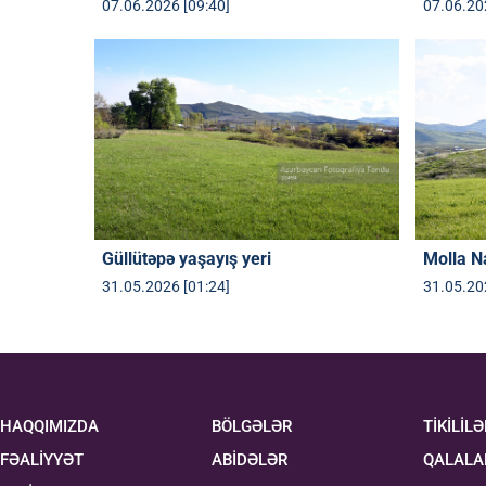
07.06.2026 [09:40]
07.06.20
Güllütəpə yaşayış yeri
Molla Na
31.05.2026 [01:24]
31.05.20
HAQQIMIZDA
BÖLGƏLƏR
TİKİLİLƏ
FƏALİYYƏT
ABİDƏLƏR
QALALA