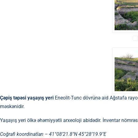
Çəpiş təpəsi yaşayış yeri
Eneolit-Tunc dövrünə aid Ağstafa rayo
məskənidir.
Yaşayış yeri ölkə əhəmiyyətli arxeoloji abidədir. İnventar nömrəs
Coğrafi koordinatları –
41°08’21.8″N 45°28’19.9″E