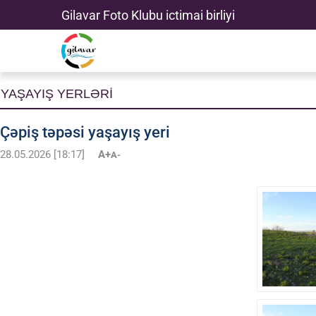
Gilavar Foto Klubu ictimai birliyi
YAŞAYIŞ YERLƏRİ
Çəpiş təpəsi yaşayış yeri
28.05.2026 [18:17]
A+
A-