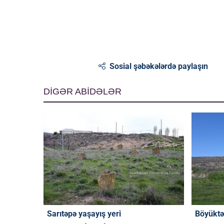
Sosial şəbəkələrdə paylaşın
DİGƏR ABİDƏLƏR
Sarıtəpə yaşayış yeri
Böyüktə