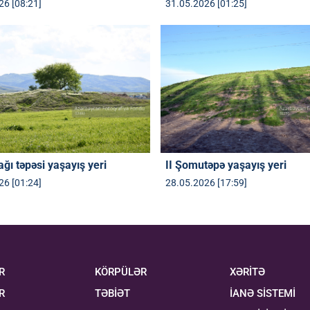
26 [08:21]
31.05.2026 [01:25]
ğı təpəsi yaşayış yeri
II Şomutəpə yaşayış yeri
26 [01:24]
28.05.2026 [17:59]
R
KÖRPÜLƏR
XƏRİTƏ
R
TƏBİƏT
İANƏ SİSTEMİ