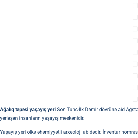
Ağalıq təpəsi yaşayış yeri
Son Tunc-İlk Dəmir dövrünə aid Ağst
yerləşən insanların yaşayış məskənidir.
Yaşayış yeri ölkə əhəmiyyətli arxeoloji abidədir. İnventar nömrəs