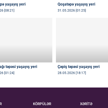
pə yaşayış yeri
Qoşatəpə yaşayış yeri
26 [08:21]
31.05.2026 [01:25]
ğı təpəsi yaşayış yeri
Çəpiş təpəsi yaşayış yeri
26 [01:24]
28.05.2026 [18:17]
R
KÖRPÜLƏR
XƏRİTƏ