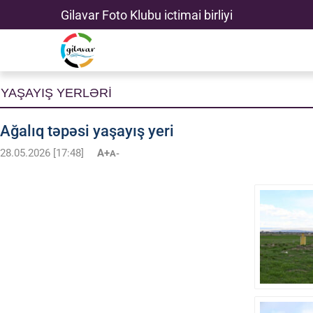
Gilavar Foto Klubu ictimai birliyi
YAŞAYIŞ YERLƏRİ
Ağalıq təpəsi yaşayış yeri
28.05.2026 [17:48]
A+
A-