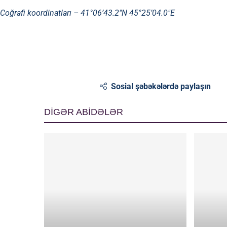
Coğrafi koordinatları –
41°06’43.2″N 45°25’04.0″E
Sosial şəbəkələrdə paylaşın
DİGƏR ABİDƏLƏR