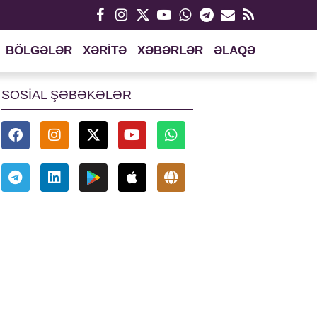
BÖLGƏLƏR
XƏRİTƏ
XƏBƏRLƏR
ƏLAQƏ
SOSİAL ŞƏBƏKƏLƏR