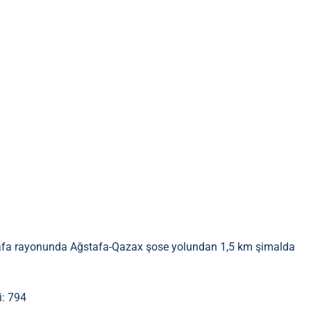
afa rayonunda Ağstafa-Qazax şose yolundan 1,5 km şimalda
i: 794