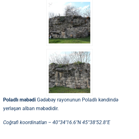
Poladlı məbədi
Gədəbəy rayonunun Poladlı kəndində
yerləşən alban məbədidir.
Coğrafi koordinatları –
40°34’16.6″N 45°38’52.8″E