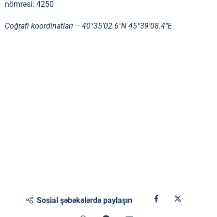
nömrəsi: 4250
Coğrafi koordinatları –
40°35’02.6″N 45°39’08.4″E
Sosial şəbəkələrdə paylaşın