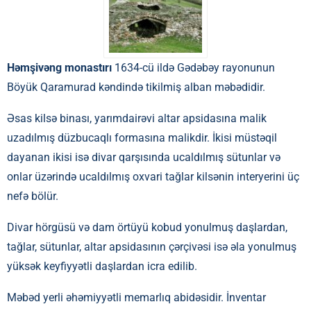
Həmşivəng monastırı
1634-cü ildə Gədəbəy rayonunun
Böyük Qaramurad kəndində tikilmiş alban məbədidir.
Əsas kilsə binası, yarımdairəvi altar apsidasına malik
uzadılmış düzbucaqlı formasına malikdir. İkisi müstəqil
dayanan ikisi isə divar qarşısında ucaldılmış sütunlar və
onlar üzərində ucaldılmış oxvari tağlar kilsənin interyerini üç
nefə bölür.
Divar hörgüsü və dam örtüyü kobud yonulmuş daşlardan,
tağlar, sütunlar, altar apsidasının çərçivəsi isə əla yonulmuş
yüksək keyfiyyətli daşlardan icra edilib.
Məbəd yerli əhəmiyyətli memarlıq abidəsidir. İnventar