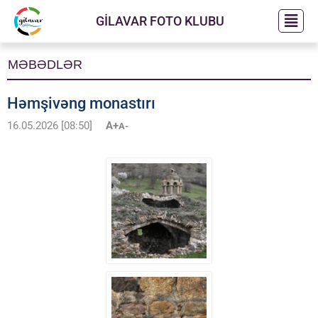
GİLAVAR FOTO KLUBU
MƏBƏDLƏR
Həmşivəng monastırı
16.05.2026 [08:50]
A+
A-