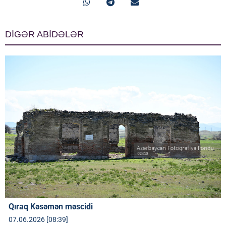
DİGƏR ABİDƏLƏR
Qıraq Kəsəmən məscidi
07.06.2026 [08:39]