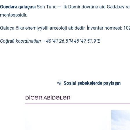
Göydərə qalaçası
Son Tunc — İlk Dəmir dövrünə aid Gədəbəy ra
məntəqəsidir.
Qalaça ölkə əhəmiyyətli arxeoloji abidədir. İnventar nömrəsi: 10
Coğrafi koordinatları –
40°41’26.5″N 45°47’51.9″E
Sosial şəbəkələrdə paylaşın
DİGƏR ABİDƏLƏR