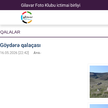
Gilavar Foto Klubu ictimai birliyi
QALALAR
Göydərə qalaçası
16.05.2026 [22:42]
A+
A-