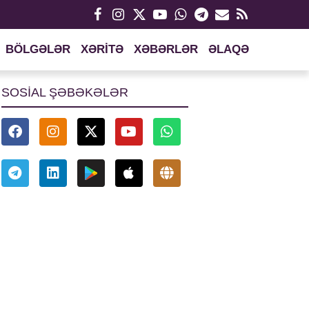
BÖLGƏLƏR
XƏRİTƏ
XƏBƏRLƏR
ƏLAQƏ
SOSİAL ŞƏBƏKƏLƏR