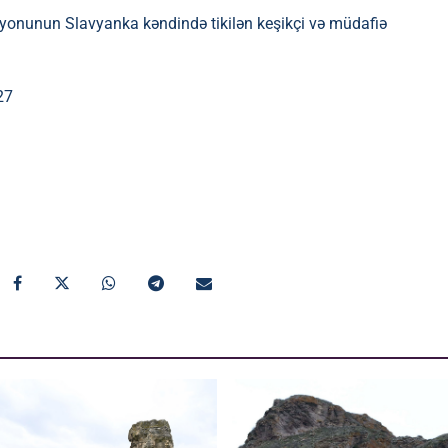
yonunun Slavyanka kəndində tikilən keşikçi və müdafiə
27