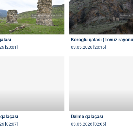
qalası
Koroğlu qalası (Tovuz rayonu
26 [23:01]
03.05.2026 [20:16]
 qalaçası
Dəlmə qalaçası
26 [02:07]
03.05.2026 [02:05]