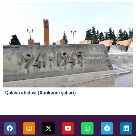
Qələbə abidəsi (Xankəndi şəhəri)