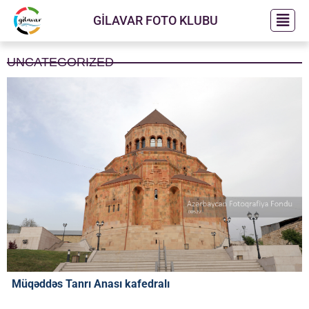
SARAYLAR
GİLAVAR FOTO KLUBU
TƏBİƏT
TİKİLİLƏR
UNCATEGORIZED
TÜRBƏLƏR
YAŞAYIŞ YERLƏRİ
TERMİNLƏR
XƏBƏRLƏR
MƏXFİLİK SİYASƏTİ
ƏLAQƏ
Müqəddəs Tanrı Anası kafedralı